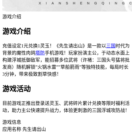
游戏介绍
游戏介绍
充值设定1元兑换1灵玉！《先生请出山》是一款以
三国
时代为
背景的魔性肉鸽
塔防
手机游戏！玩家扮演主公，于动态水面上
构建浮城抵御敌军，能招募多位武将（许褚：三国头号猛将批
发商）随机解锁”火锅水雷””草船箭雨”等独特技能，每局时长
3分钟，带来极致割草快感！
游戏活动
目前游戏正推出登录送灵玉、武将碎片累计兑换等限时福利活
动，助力主公快速提升战力，体验更刺激的三国浮城攻防战！
游戏信息
应用名称
先生请出山