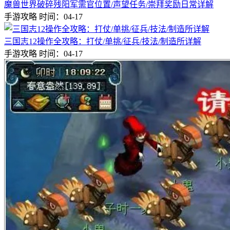
魔兽世界破碎残阳军需官位置/声望任务/崇拜奖励日常详解
手游攻略
时间：04-17
三国志12操作全攻略：打仗/单挑/征兵/技法/制造所详解
手游攻略
时间：04-17