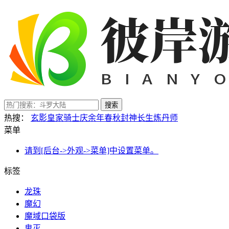
搜索
热搜：
玄影
皇家骑士
庆余年
春秋封神
长生炼丹师
菜单
请到[后台->外观->菜单]中设置菜单。
标签
龙珠
魔幻
魔域口袋版
鬼灭