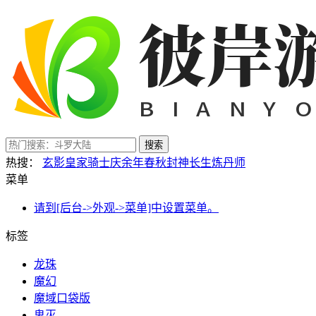
搜索
热搜：
玄影
皇家骑士
庆余年
春秋封神
长生炼丹师
菜单
请到[后台->外观->菜单]中设置菜单。
标签
龙珠
魔幻
魔域口袋版
鬼灭