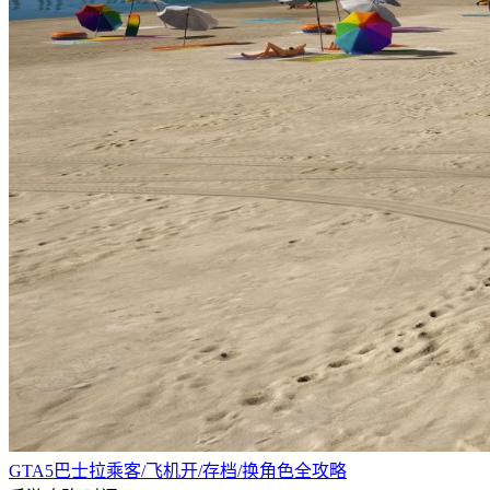
GTA5巴士拉乘客/飞机开/存档/换角色全攻略