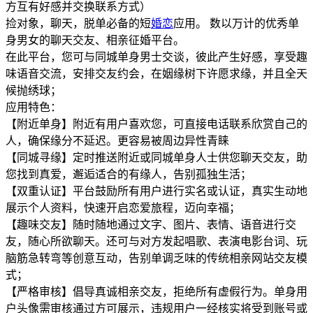
方互有好感并交换联系方式）
捡对象，聊天，脱单必备的短
婚恋
应用。 数以万计的优秀单
身男女的聊天交友、相亲征婚平台。
在此平台，您可与同城单身男士交谈，彼此产生好感，享受趣
味语音交流，安排交友约会，在姻缘树下许愿求缘，并且全天
候抛绣球；
应用特色：
【附近单身】附近有用户喜欢您，可直接电话联系欣赏自己的
人，确保缘分不延迟。更容易被周边异性青睐
【同城寻缘】定时推送附近或同城单身人士供您聊天交友，助
您找到真爱，邂逅适合的有缘人，告别孤独生活；
【双重认证】平台鼓励所有用户进行实名或认证，真实生动地
展示个人资料，快速开启恋爱旅程，迈向幸福；
【趣味交友】随时随地通过文字、图片、表情、语音进行交
友，随心所欲聊天。还可与对方发起唱歌、表演电影台词、玩
脑筋急转弯等创意互动，告别单调乏味的传统相亲网站交友模
式；
【严格审核】倡导真诚相亲交友，拒绝所有虚假行为。单身用
户头像需审核通过方可展示，违规用户一经核实将受到账号或