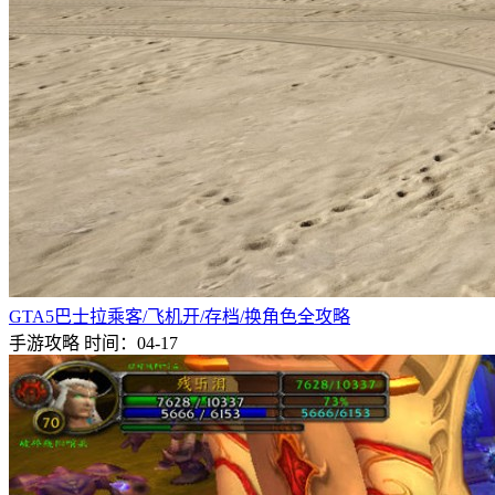
GTA5巴士拉乘客/飞机开/存档/换角色全攻略
手游攻略
时间：04-17