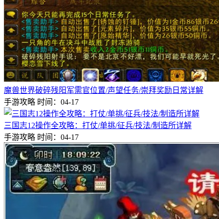
魔兽世界破碎残阳军需官位置/声望任务/崇拜奖励日常详解
手游攻略
时间：04-17
三国志12操作全攻略：打仗/单挑/征兵/技法/制造所详解
手游攻略
时间：04-17