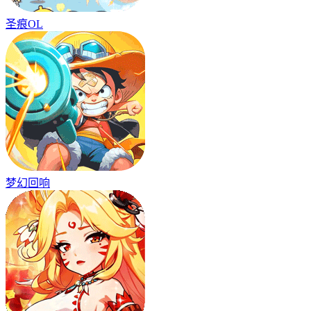
圣痕OL
梦幻回响