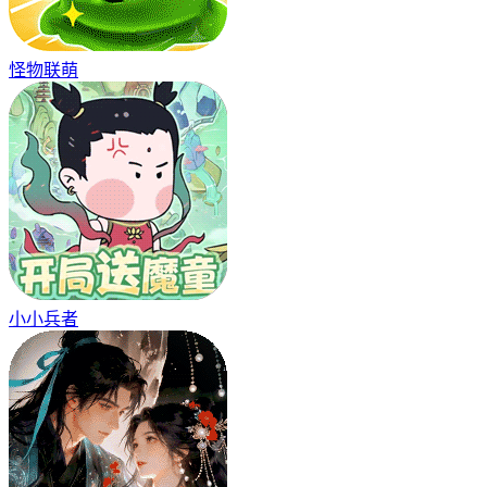
怪物联萌
小小兵者