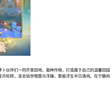
萝卜伙伴们一同开垦田地、栽种作物，打造属于自己的温馨田园
星月轮转，涤去俗世喧嚣与浮躁，暂偷浮生半日清闲。在宁静闲