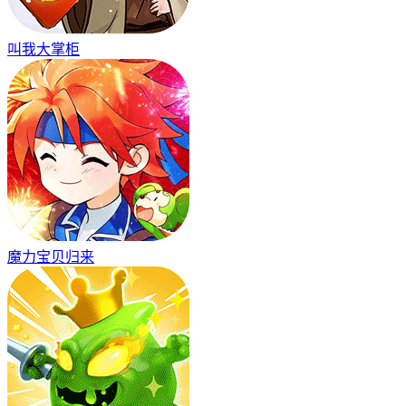
叫我大掌柜
魔力宝贝归来